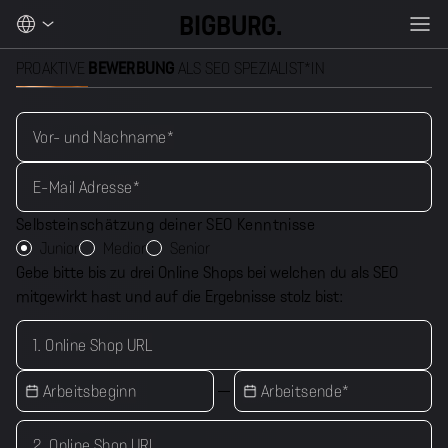
BIGBURG.
PROAKTIVE
BEWERBUNG
ALS SEO SPEZIALIST*IN
Vor- und Nachname
*
E-Mail Adresse
*
Selbsteinschätzung deiner SEO Kenntnisse
Junior
Medior
Senior
Gebe bitte bis zu drei Online Shops bei welchen du als SEO
mitgewirkt hast und auf die Ergebnisse stolz bist:
1. Online Shop URL
Arbeitsbeginn
Arbeitsende
*
2. Online Shop URL