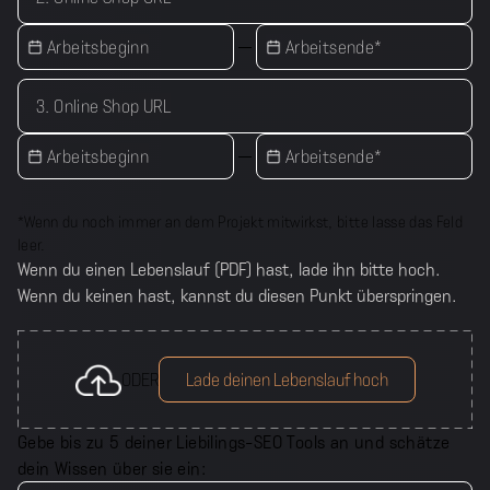
Arbeitsbeginn
Arbeitsende
*
3. Online Shop URL
Arbeitsbeginn
Arbeitsende
*
*Wenn du noch immer an dem Projekt mitwirkst, bitte lasse das Feld
leer.
Wenn du einen Lebenslauf (PDF) hast, lade ihn bitte hoch.
Wenn du keinen hast, kannst du diesen Punkt überspringen.
ODER
Lade deinen Lebenslauf hoch
Gebe bis zu 5 deiner Liebilings-SEO Tools an und schätze
dein Wissen über sie ein: